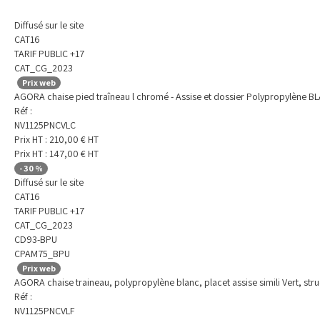
Diffusé sur le site
CAT16
TARIF PUBLIC +17
CAT_CG_2023
Prix web
AGORA chaise pied traîneau l chromé - Assise et dossier Polypropylène B
Réf :
NV1125PNCVLC
Prix HT :
210,00
€
HT
Prix HT :
147,00
€
HT
-
30
%
Diffusé sur le site
CAT16
TARIF PUBLIC +17
CAT_CG_2023
CD93-BPU
CPAM75_BPU
Prix web
AGORA chaise traineau, polypropylène blanc, placet assise simili Vert, struc
Réf :
NV1125PNCVLF