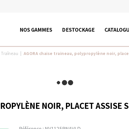
RECHERCHE
NOS GAMMES
DESTOCKAGE
CATALOG
 Traîneau
AGORA chaise traineau, polypropylène noir, placet 
ROPYLÈNE NOIR, PLACET ASSISE S
Référence :
NV1125PNAVLD