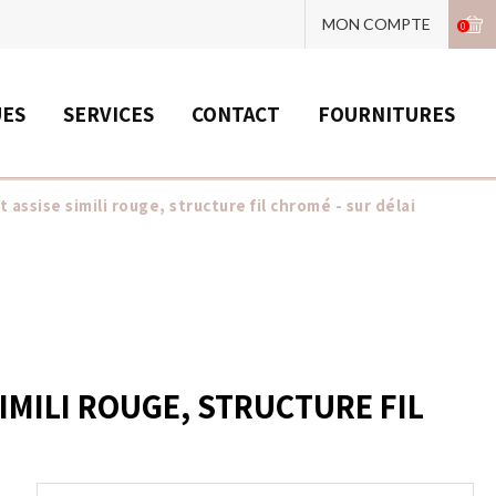
MON COMPTE
0
UES
SERVICES
CONTACT
FOURNITURES
assise simili rouge, structure fil chromé - sur délai
IMILI ROUGE, STRUCTURE FIL