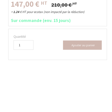
147,00
€
HT
210,00
€
HT
+
1.24
€
HT pour ecotax (non impacté par la réduction)
Sur commande (env. 15 jours)
Quantité
Ajouter au panier