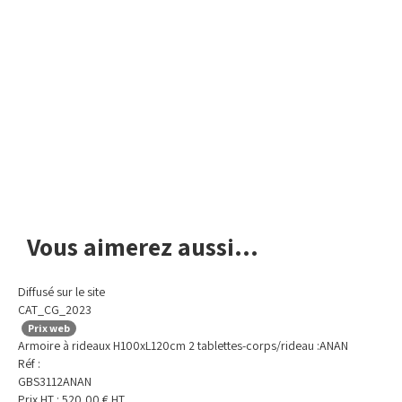
Avis de non-responsabilité concernant les couleurs
Vous aimerez aussi...
Diffusé sur le site
CAT_CG_2023
Prix web
Armoire à rideaux H100xL120cm 2 tablettes-corps/rideau :ANAN
Réf :
GBS3112ANAN
Prix HT :
520,00
€
HT