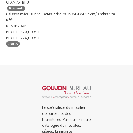
CPAM75_BPU
Prix web
Caisson métal sur roulettes 2 tiroirs H57xL42xP54cm/ anthracite
Réf :
NCA3820AN
Prix HT :
320,00
€
HT
Prix HT :
224,00
€
HT
-
30
%
Le spécialiste du mobilier
de bureau et des
fournitures. Parcourez notre
catalogue de meubles,
sièges, luminaires,