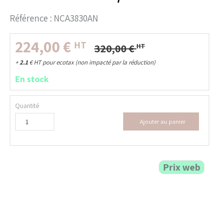
Référence :
NCA3830AN
224,00
€
HT
320,00
€
HT
+
2.1
€
HT pour ecotax (non impacté par la réduction)
En stock
Quantité
Ajouter au panier
Prix web