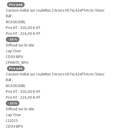
Prix web
Caisson métal sur roulettes 2 tiroirs H57xL42xP54cm/ blanc
Réf :
NCA3820BL
Prix HT :
320,00
€
HT
Prix HT :
224,00
€
HT
-
30
%
Diffusé sur le site
cap'Oise
CD93-BPU
CPAM75_BPU
Prix web
Caisson métal sur roulettes 3 tiroirs H57xL42xP54cm/ blanc
Réf :
NCA3830BL
Prix HT :
320,00
€
HT
Prix HT :
224,00
€
HT
-
30
%
Diffusé sur le site
cap'Oise
L12023
CD93-BPU