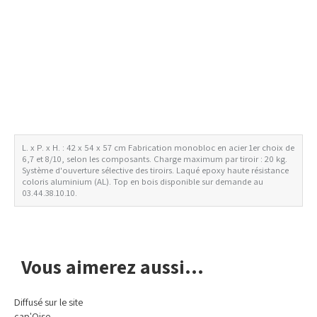
L. x P. x H. : 42 x 54 x 57 cm Fabrication monobloc en acier 1er choix de
6,7 et 8/10, selon les composants. Charge maximum par tiroir : 20 kg.
Avis de non-responsabilité concernant les couleurs
Système d'ouverture sélective des tiroirs. Laqué epoxy haute résistance
coloris aluminium (AL). Top en bois disponible sur demande au
03.44.38.10.10.
Vous aimerez aussi...
Diffusé sur le site
cap'Oise