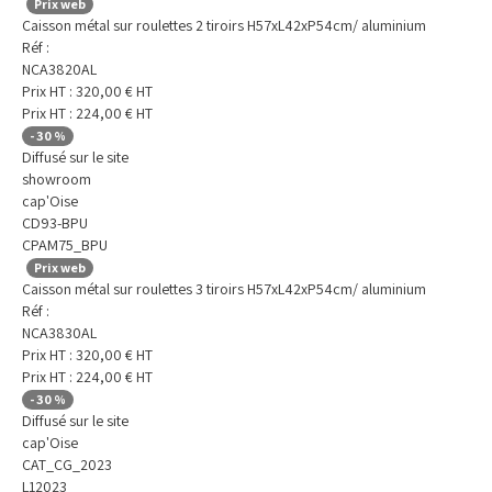
Prix web
Caisson métal sur roulettes 2 tiroirs H57xL42xP54cm/ aluminium
Réf :
NCA3820AL
Prix HT :
320,00
€
HT
Prix HT :
224,00
€
HT
-
30
%
Diffusé sur le site
showroom
cap'Oise
CD93-BPU
CPAM75_BPU
Prix web
Caisson métal sur roulettes 3 tiroirs H57xL42xP54cm/ aluminium
Réf :
NCA3830AL
Prix HT :
320,00
€
HT
Prix HT :
224,00
€
HT
-
30
%
Diffusé sur le site
cap'Oise
CAT_CG_2023
L12023