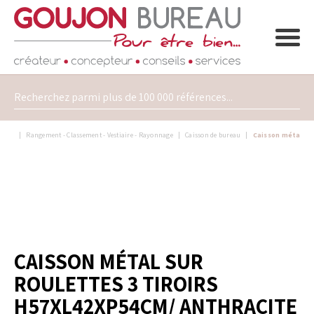
Rangement - Classement - Vestiaire - Rayonnage
Caisson de bureau
Caisson métal su
CAISSON MÉTAL SUR
ROULETTES 3 TIROIRS
H57XL42XP54CM/ ANTHRACITE