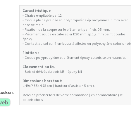
Caractéristique :
- Chaise empilable par 12.
- Coque pleine grainée en polypropylène ép.moyenne 3,5 mm avec
prise de main.
- Fixation de la coque sur le piétement par 4 vis D5 mm.
- Piètement soudé en tube acier D20 mm ép.1,2 mm peint poudre
époxy.
- Contact au sol sur 4 embouts à ailettes en polyéthylène coloris noir
Finition :
- Coque polypropylène et piètement époxy coloris selon nuancier.
Classement au feu :
- Bois et dérivés du bois M3 - époxy M1
Dimensions hors tout:
L.49xP.55xH.78 cm ( hauteur d'assise: 45 cm ).
couleurs
Merci de préciser lors de votre commande ( en commentaire ) le
coloris choisi.
web