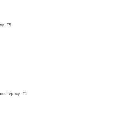
xy - T5
ment époxy - T1