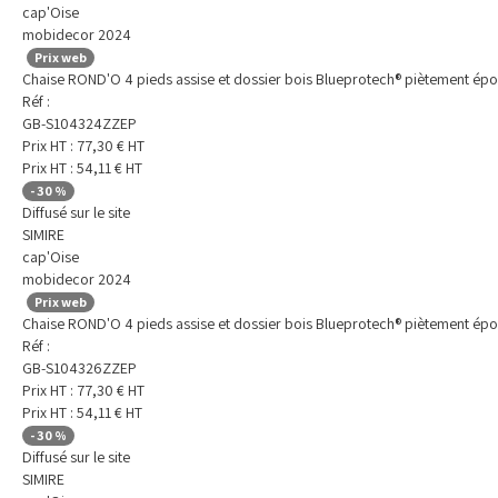
cap'Oise
mobidecor 2024
Prix web
Chaise ROND'O 4 pieds assise et dossier bois Blueprotech® piètement épo
Réf :
GB-S104324ZZEP
Prix HT :
77,30
€
HT
Prix HT :
54,11
€
HT
-
30
%
Diffusé sur le site
SIMIRE
cap'Oise
mobidecor 2024
Prix web
Chaise ROND'O 4 pieds assise et dossier bois Blueprotech® piètement épo
Réf :
GB-S104326ZZEP
Prix HT :
77,30
€
HT
Prix HT :
54,11
€
HT
-
30
%
Diffusé sur le site
SIMIRE