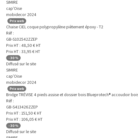
SIMIRE
cap'Oise
mobidecor 2024
Prix web
Chaise CIEL coque polypropylène piètement époxy - T2
Réf :
GB-S102542ZZEP
Prix HT :
48,50
€
HT
Prix HT :
33,95
€
HT
-
30
%
Diffusé sur le site
SIMIRE
cap'Oise
mobidecor 2024
Prix web
Bridge TRÉVISE 4 pieds assise et dossier bois Blueprotech® accoudoir boi
Réf :
GB-S413426ZZEP
Prix HT :
151,50
€
HT
Prix HT :
106,05
€
HT
-
30
%
Diffusé sur le site
SIMIRE