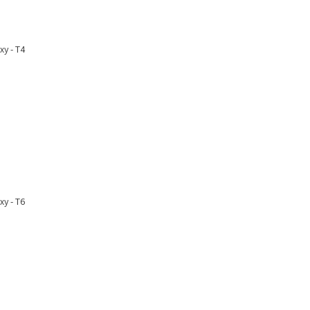
xy - T4
xy - T6