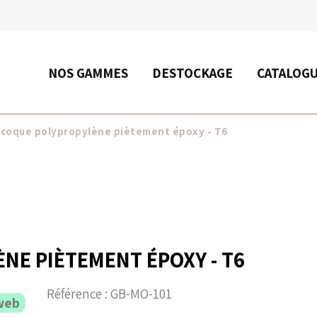
RECHERCHE
NOS GAMMES
DESTOCKAGE
CATALOG
 coque polypropylène piètement époxy - T6
NE PIÈTEMENT ÉPOXY - T6
Référence :
GB-MO-101
web