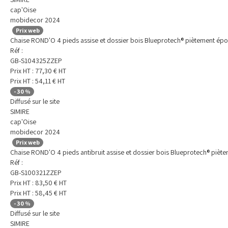
cap'Oise
mobidecor 2024
Prix web
Chaise ROND'O 4 pieds assise et dossier bois Blueprotech® piètement épo
Réf :
GB-S104325ZZEP
Prix HT :
77,30
€
HT
Prix HT :
54,11
€
HT
-
30
%
Diffusé sur le site
SIMIRE
cap'Oise
mobidecor 2024
Prix web
Chaise ROND'O 4 pieds antibruit assise et dossier bois Blueprotech® piète
Réf :
GB-S100321ZZEP
Prix HT :
83,50
€
HT
Prix HT :
58,45
€
HT
-
30
%
Diffusé sur le site
SIMIRE