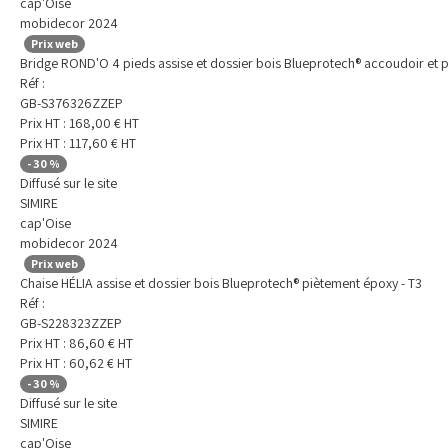
cap'Oise
mobidecor 2024
Prix web
Bridge ROND'O 4 pieds assise et dossier bois Blueprotech® accoudoir et 
Réf :
GB-S376326ZZEP
Prix HT :
168,00
€
HT
Prix HT :
117,60
€
HT
-
30
%
Diffusé sur le site
SIMIRE
cap'Oise
mobidecor 2024
Prix web
Chaise HÉLIA assise et dossier bois Blueprotech® piètement époxy - T3
Réf :
GB-S228323ZZEP
Prix HT :
86,60
€
HT
Prix HT :
60,62
€
HT
-
30
%
Diffusé sur le site
SIMIRE
cap'Oise