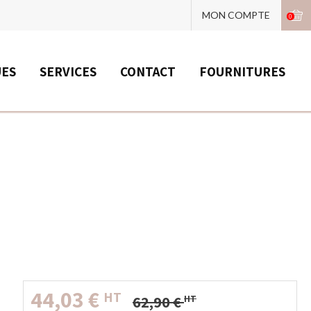
MON COMPTE
0
UES
SERVICES
CONTACT
FOURNITURES
44,03
€
HT
62,90
€
HT