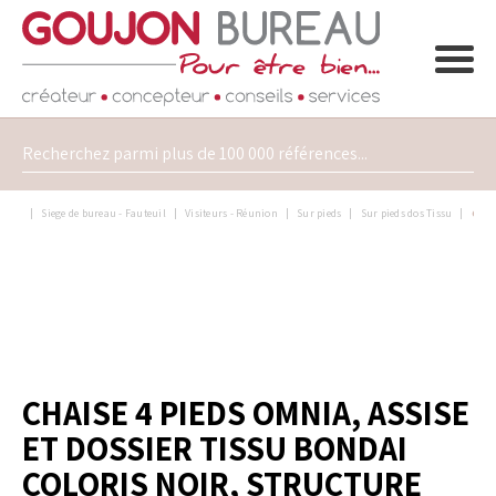
Siege de bureau - Fauteuil
Visiteurs - Réunion
Sur pieds
Sur pieds dos Tissu
Chai
CHAISE 4 PIEDS OMNIA, ASSISE
ET DOSSIER TISSU BONDAI
COLORIS NOIR, STRUCTURE