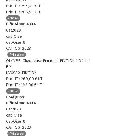
Prix HT :
295,00
€
HT
Prix HT :
206,50
€
HT
-
30
%
Diffusé sur le site
Cat2020
cap'Oise
CapOise+8
CAT_CG_2023
Prix web
OLYMPE- Chauffeuse-Finitions : FINITION à Définir
Réf :
NV6930+FINITION
Prix HT :
260,00
€
HT
Prix HT :
182,00
€
HT
-
30
%
Configurer
Diffusé sur le site
Cat2020
cap'Oise
CapOise+8
CAT_CG_2023
Prix web