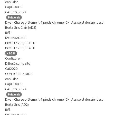
cap'Oise
CapOise+8
CAT_CG_2023
Prix web
Diva - Chaise piétement 4 pieds chrome (CH).Assise et dossier tissu
Berta Gris Clair (AD3)
Réf :
NV1365AD3CH
Prix HT :
295,00
€
HT
Prix HT :
206,50
€
HT
-
30
%
Configurer
Diffusé sur le site
Cat2020
CONFIGUREZ-MOI
cap'Oise
CapOise+8
CAT_CG_2023
Prix web
Diva - Chaise piétement 4 pieds chrome (CH).Assise et dossier tissu
Berta Gris (AD2)
Réf :
NV1365AD2CH