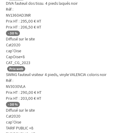
DIVA fauteuil dos tissu. 4 pieds laqués noir
Réf :
NV1360AD3NR
Prix HT :
295,00
€
HT
Prix HT :
206,50
€
HT
-
30
%
Diffusé sur le site
Cat2020
cap'Oise
CapOise+8
CAT_CG_2023
Prix web
SWING fauteuil visiteur 4 pieds, vinyle VALENCIA coloris noir
Réf :
NV3030VLA
Prix HT :
290,00
€
HT
Prix HT :
203,00
€
HT
-
30
%
Diffusé sur le site
Cat2020
cap'Oise
TARIF PUBLIC +8