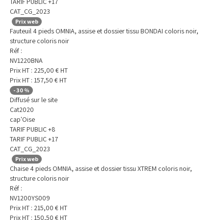
TARIF PUBLIC +17
CAT_CG_2023
Prix web
Fauteuil 4 pieds OMNIA, assise et dossier tissu BONDAI coloris noir,
structure coloris noir
Réf :
NV1220BNA
Prix HT :
225,00
€
HT
Prix HT :
157,50
€
HT
-
30
%
Diffusé sur le site
Cat2020
cap'Oise
TARIF PUBLIC +8
TARIF PUBLIC +17
CAT_CG_2023
Prix web
Chaise 4 pieds OMNIA, assise et dossier tissu XTREM coloris noir,
structure coloris noir
Réf :
NV1200YS009
Prix HT :
215,00
€
HT
Prix HT :
150,50
€
HT