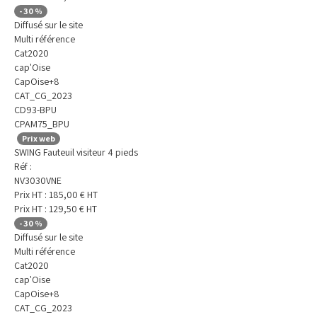
-
30
%
Diffusé sur le site
Multi référence
Cat2020
cap'Oise
CapOise+8
CAT_CG_2023
CD93-BPU
CPAM75_BPU
Prix web
SWING Fauteuil visiteur 4 pieds
Réf :
NV3030VNE
Prix HT :
185,00
€
HT
Prix HT :
129,50
€
HT
-
30
%
Diffusé sur le site
Multi référence
Cat2020
cap'Oise
CapOise+8
CAT_CG_2023