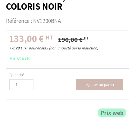
COLORIS NOIR
Référence :
NV1200BNA
133,00
€
HT
190,00
€
HT
+
0.73
€
HT pour ecotax (non impacté par la réduction)
En stock
Quantité
Ajouter au panier
Prix web