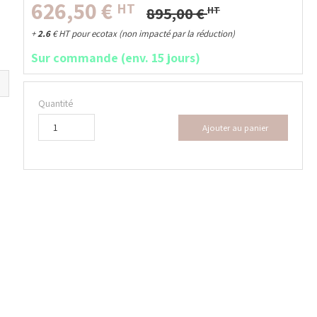
626,50
€
HT
895,00
€
HT
+
2.6
€
HT pour ecotax (non impacté par la réduction)
Sur commande (env. 15 jours)
Quantité
Ajouter au panier