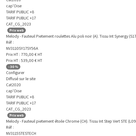
cap'Oise
TARIF PUBLIC +8
TARIF PUBLIC +17
CAT_CG_2023
Prix web
Melody - Fauteuil Pietement roulettes Alu poli noir (A). Tissu Int Synergy (S17
Réf :
NV3110SY17SY56A
Prix HT :
770,00
€
HT
Prix HT :
539,00
€
HT
-
30
%
Configurer
Diffusé sur le site
Cat2020
cap'Oise
TARIF PUBLIC +8
TARIF PUBLIC +17
CAT_CG_2023
Prix web
Melody - Fauteuil pietement étoile Chrome (CH). Tissu Int Step Vert STE (L09)
Réf :
NV3115STESTECH