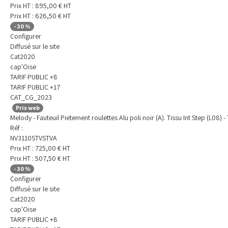
Prix HT :
895,00
€
HT
Prix HT :
626,50
€
HT
-
30
%
Configurer
Diffusé sur le site
Cat2020
cap'Oise
TARIF PUBLIC +8
TARIF PUBLIC +17
CAT_CG_2023
Prix web
Melody - Fauteuil Pietement roulettes Alu poli noir (A). Tissu Int Step (L08) -
Réf :
NV3110STVSTVA
Prix HT :
725,00
€
HT
Prix HT :
507,50
€
HT
-
30
%
Configurer
Diffusé sur le site
Cat2020
cap'Oise
TARIF PUBLIC +8