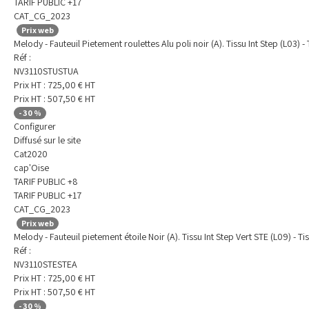
TARIF PUBLIC +17
CAT_CG_2023
Prix web
Melody - Fauteuil Pietement roulettes Alu poli noir (A). Tissu Int Step (L03) - 
Réf :
NV3110STUSTUA
Prix HT :
725,00
€
HT
Prix HT :
507,50
€
HT
-
30
%
Configurer
Diffusé sur le site
Cat2020
cap'Oise
TARIF PUBLIC +8
TARIF PUBLIC +17
CAT_CG_2023
Prix web
Melody - Fauteuil pietement étoile Noir (A). Tissu Int Step Vert STE (L09) - Ti
Réf :
NV3110STESTEA
Prix HT :
725,00
€
HT
Prix HT :
507,50
€
HT
-
30
%