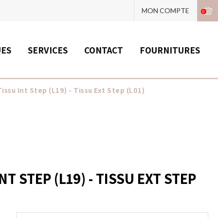
MON COMPTE
0
UES
SERVICES
CONTACT
FOURNITURES
issu Int Step (L19) - Tissu Ext Step (L01)
T STEP (L19) - TISSU EXT STEP