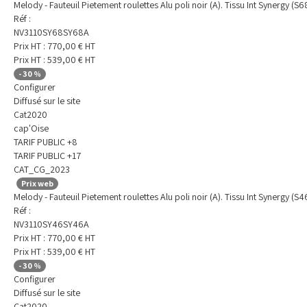
Melody - Fauteuil Pietement roulettes Alu poli noir (A). Tissu Int Synergy (S6
Réf :
NV3110SY68SY68A
Prix HT :
770,00
€
HT
Prix HT :
539,00
€
HT
-
30
%
Configurer
Diffusé sur le site
Cat2020
cap'Oise
TARIF PUBLIC +8
TARIF PUBLIC +17
CAT_CG_2023
Prix web
Melody - Fauteuil Pietement roulettes Alu poli noir (A). Tissu Int Synergy (S4
Réf :
NV3110SY46SY46A
Prix HT :
770,00
€
HT
Prix HT :
539,00
€
HT
-
30
%
Configurer
Diffusé sur le site
Cat2020