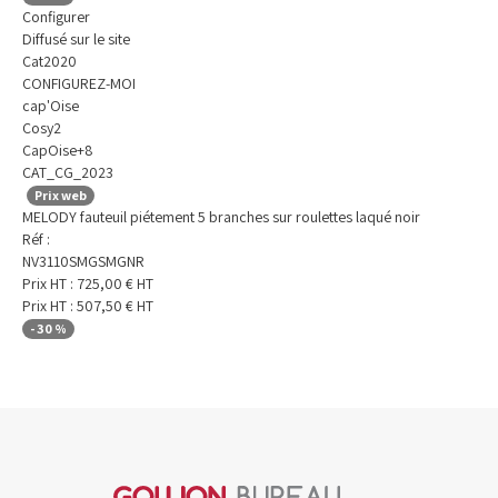
Configurer
Diffusé sur le site
Cat2020
CONFIGUREZ-MOI
cap'Oise
Cosy2
CapOise+8
CAT_CG_2023
Prix web
MELODY fauteuil piétement 5 branches sur roulettes laqué noir
Réf :
NV3110SMGSMGNR
Prix HT :
725,00
€
HT
Prix HT :
507,50
€
HT
-
30
%