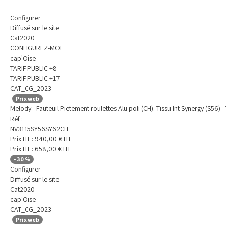
Configurer
Diffusé sur le site
Cat2020
CONFIGUREZ-MOI
cap'Oise
TARIF PUBLIC +8
TARIF PUBLIC +17
CAT_CG_2023
Prix web
Melody - Fauteuil Pietement roulettes Alu poli (CH). Tissu Int Synergy (S56) -
Réf :
NV3115SY56SY62CH
Prix HT :
940,00
€
HT
Prix HT :
658,00
€
HT
-
30
%
Configurer
Diffusé sur le site
Cat2020
cap'Oise
CAT_CG_2023
Prix web