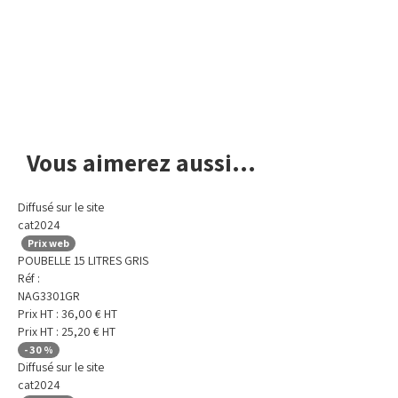
Avis de non-responsabilité concernant les couleurs
Vous aimerez aussi...
Diffusé sur le site
cat2024
Prix web
POUBELLE 15 LITRES GRIS
Réf :
NAG3301GR
Prix HT :
36,00
€
HT
Prix HT :
25,20
€
HT
-
30
%
Diffusé sur le site
cat2024