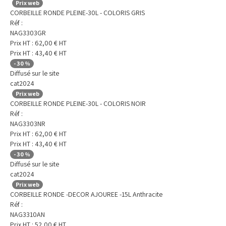
Prix web
CORBEILLE RONDE PLEINE-30L - COLORIS GRIS
Réf :
NAG3303GR
Prix HT :
62,00
€
HT
Prix HT :
43,40
€
HT
-
30
%
Diffusé sur le site
cat2024
Prix web
CORBEILLE RONDE PLEINE-30L - COLORIS NOIR
Réf :
NAG3303NR
Prix HT :
62,00
€
HT
Prix HT :
43,40
€
HT
-
30
%
Diffusé sur le site
cat2024
Prix web
CORBEILLE RONDE -DECOR AJOUREE -15L Anthracite
Réf :
NAG3310AN
Prix HT :
52,00
€
HT