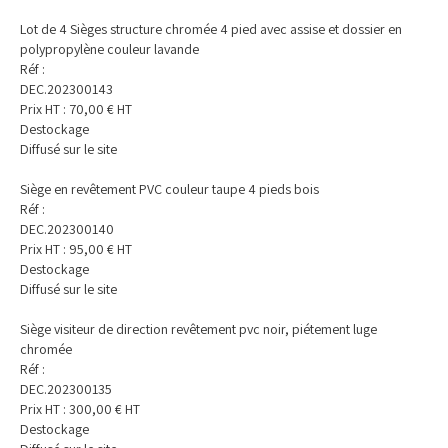
Lot de 4 Sièges structure chromée 4 pied avec assise et dossier en
polypropylène couleur lavande
Réf :
DEC.202300143
Prix HT :
70,00
€
HT
Destockage
Diffusé sur le site
Siège en revêtement PVC couleur taupe 4 pieds bois
Réf :
DEC.202300140
Prix HT :
95,00
€
HT
Destockage
Diffusé sur le site
Siège visiteur de direction revêtement pvc noir, piétement luge
chromée
Réf :
DEC.202300135
Prix HT :
300,00
€
HT
Destockage