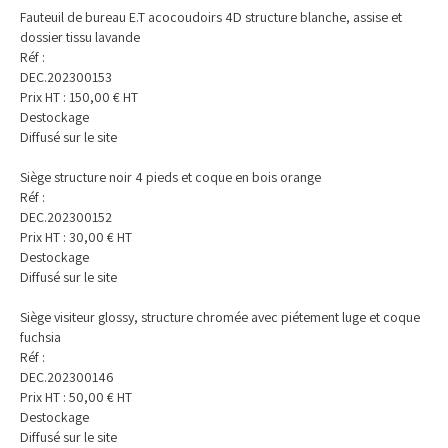
Fauteuil de bureau E.T acocoudoirs 4D structure blanche, assise et
dossier tissu lavande
Réf :
DEC.202300153
Prix HT :
150,00
€
HT
Destockage
Diffusé sur le site
Siège structure noir 4 pieds et coque en bois orange
Réf :
DEC.202300152
Prix HT :
30,00
€
HT
Destockage
Diffusé sur le site
Siège visiteur glossy, structure chromée avec piétement luge et coque
fuchsia
Réf :
DEC.202300146
Prix HT :
50,00
€
HT
Destockage
Diffusé sur le site