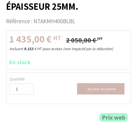
ÉPAISSEUR 25MM.
Référence :
NTAKMH400BLBL
1 435,00
€
HT
2 050,00
€
HT
Incluant
9.153
€
HT pour ecotax (non impacté par la réduction)
En stock
Quantité
Ajouter au panier
Prix web