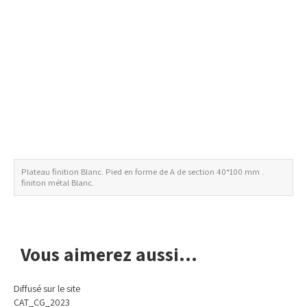
Plateau finition Blanc. Pied en forme de A de section 40*100 mm .
finiton métal Blanc.
Avis de non-responsabilité concernant les couleurs
Vous aimerez aussi...
Diffusé sur le site
CAT_CG_2023