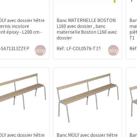
LY avec dossier hêtre
Banc MATERNELLE BOSTON
Ban
ernis incolore
L160 avec dossier , banc
mas
nt époxy - L200 cm -
maternelle Boston L160 avec
piè
dossier
T1
-SA71313ZZEP
Réf :
LF-COL0576-T2E
Réf 
shopping_cart
shopping_cart
LY avec dossier hêtre
Banc MOLY avec dossier hêtre
Ban