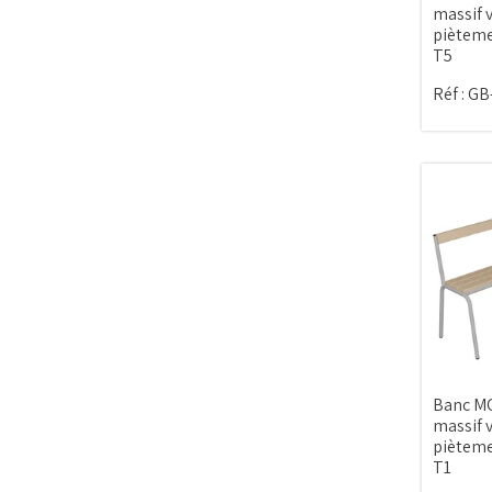
massif v
pièteme
T5
Réf :
GB
Banc MO
massif v
pièteme
T1