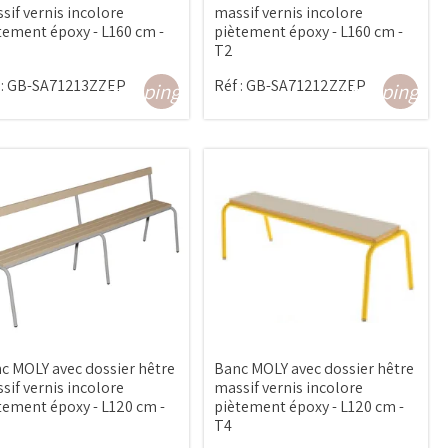
sif vernis incolore
massif vernis incolore
tement époxy - L160 cm -
piètement époxy - L160 cm -
T2
:
GB-SA71213ZZEP
Réf :
GB-SA71212ZZEP
shopping_cart
shopping_ca
c MOLY avec dossier hêtre
Banc MOLY avec dossier hêtre
sif vernis incolore
massif vernis incolore
tement époxy - L120 cm -
piètement époxy - L120 cm -
T4