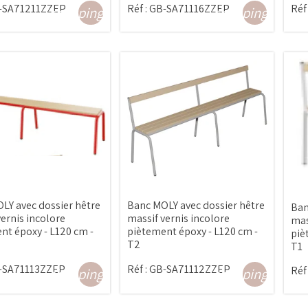
-SA71211ZZEP
Réf :
GB-SA71116ZZEP
Réf 
shopping_cart
shopping_cart
LY avec dossier hêtre
Banc MOLY avec dossier hêtre
Ban
ernis incolore
massif vernis incolore
mas
nt époxy - L120 cm -
piètement époxy - L120 cm -
piè
T2
T1
-SA71113ZZEP
Réf :
GB-SA71112ZZEP
Réf 
shopping_cart
shopping_cart