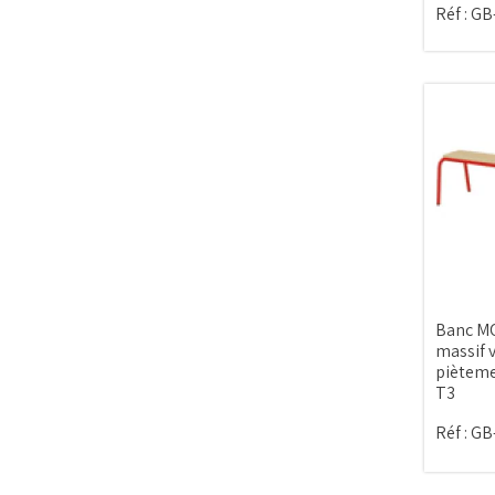
Réf :
GB
Banc MO
massif v
pièteme
T3
Réf :
GB