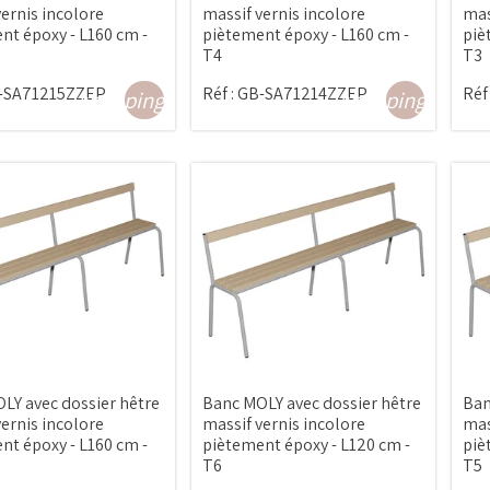
ernis incolore
massif vernis incolore
mas
nt époxy - L160 cm -
piètement époxy - L160 cm -
piè
T4
T3
-SA71215ZZEP
Réf :
GB-SA71214ZZEP
Réf 
shopping_cart
shopping_cart
LY avec dossier hêtre
Banc MOLY avec dossier hêtre
Ban
ernis incolore
massif vernis incolore
mas
nt époxy - L160 cm -
piètement époxy - L120 cm -
piè
T6
T5