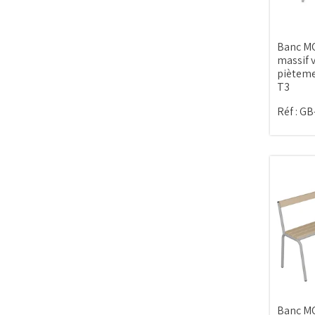
Banc MO
massif v
pièteme
T3
Réf :
GB
Banc MO