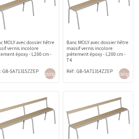
c MOLY avec dossier hêtre
Banc MOLY avec dossier hêtre
sif vernis incolore
massif vernis incolore
tement époxy - L200 cm -
piètement époxy - L200 cm -
T4
:
GB-SA71315ZZEP
Réf :
GB-SA71314ZZEP
shopping_cart
shopping_ca