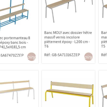
Banc MOLY avec dossier hêtre
Ban
massif vernis incolore
mas
ec portemanteau 8
piètement époxy - L200 cm -
piè
 époxy banc bois -
T6
T5
P41,5xH181,5 cm
Réf :
GB-SA71316ZZEP
Réf 
-SA67470ZZEP
shopping_cart
shopping_cart