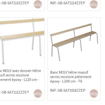
:
GB-SA71115ZZEP
Réf :
GB-SA71114ZZEP
shopping_cart
shopping_ca
c MOLY avec dossier hêtre
Banc MOLY hêtre massif
sif vernis incolore
vernis incolore piètement
tement époxy - L120 cm -
époxy - L200 cm - T6
Réf :
GB-SA71016ZZEP
:
GB-SA71111ZZEP
shopping_cart
shopping_ca