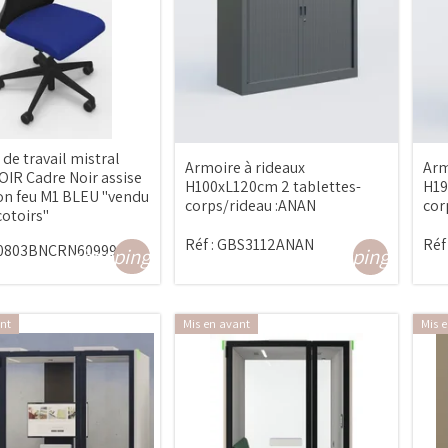
 de travail mistral
Armoire à rideaux
Arm
IR Cadre Noir assise
H100xL120cm 2 tablettes-
H19
on feu M1 BLEU "vendu
corps/rideau :ANAN
cor
cotoirs"
Réf :
GBS3112ANAN
Réf 
0803BNCRN60999
shopping_cart
shopping_cart
nt
Mis en avant
Mis 