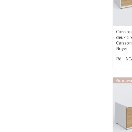
Caisson
deux tir
Caisson
Noyer.
Réf :
NC
Mis en ava