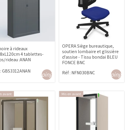
OPERA Siège bureautique,
oire à rideaux
soutien lombaire et glissière
8xL120cm 4 tablettes-
d'assise - Tissu bondai BLEU
ps/rideau :ANAN
FONCE BNC
:
GBS3312ANAN
Réf :
NFN030BNC
shopping_ca
shopping_cart
en avant
Mis en avant