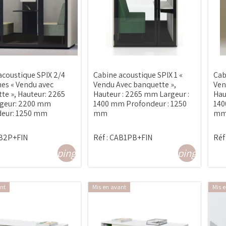
acoustique SPIX 2/4
Cabine acoustique SPIX 1 «
Cab
es « Vendu avec
Vendu Avec banquette »,
Ven
te », Hauteur: 2265
Hauteur : 2265 mm Largeur :
Hau
geur: 2200 mm
1400 mm Profondeur : 1250
140
deur: 1250 mm
mm
m
B2P+FIN
Réf :
CAB1PB+FIN
Réf 
shopping_cart
shopping_cart
nt
Mis en avant
Mis 