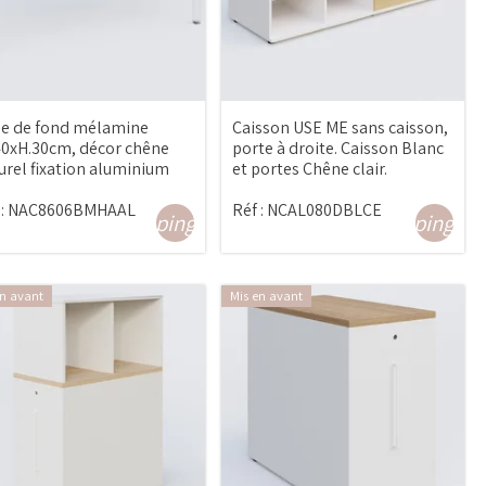
le de fond mélamine
Caisson USE ME sans caisson,
40xH.30cm, décor chêne
porte à droite. Caisson Blanc
urel fixation aluminium
et portes Chêne clair.
:
NAC8606BMHAAL
Réf :
NCAL080DBLCE
shopping_cart
shopping_ca
en avant
Mis en avant