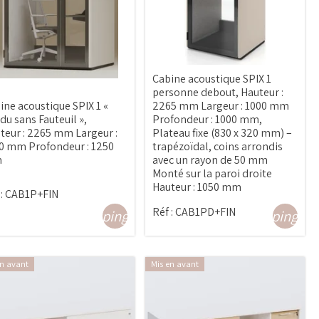
Cabine acoustique SPIX 1
personne debout, Hauteur :
ine acoustique SPIX 1 «
2265 mm Largeur : 1000 mm
du sans Fauteuil »,
Profondeur : 1000 mm,
teur : 2265 mm Largeur :
Plateau fixe (830 x 320 mm) –
0 mm Profondeur : 1250
trapézoïdal, coins arrondis
m
avec un rayon de 50 mm
Monté sur la paroi droite
Hauteur : 1050 mm
:
CAB1P+FIN
Réf :
CAB1PD+FIN
shopping_cart
shopping_ca
en avant
Mis en avant