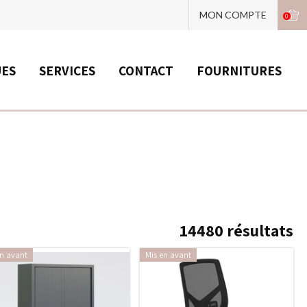
MON COMPTE
0
UES
SERVICES
CONTACT
FOURNITURES
14480
résultats
en avant
Mis en avant