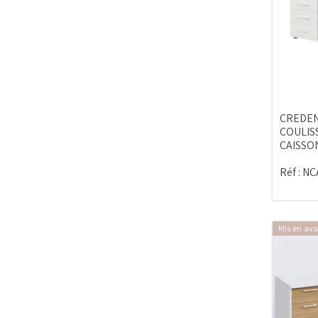
CREDEN
COULIS
CAISSO
Réf :
NC
Mis en ava