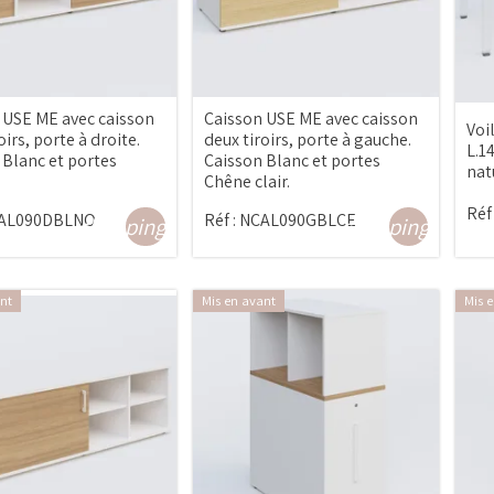
 USE ME avec caisson
Caisson USE ME avec caisson
Voi
oirs, porte à droite.
deux tiroirs, porte à gauche.
L.1
 Blanc et portes
Caisson Blanc et portes
nat
Chêne clair.
Réf 
AL090DBLNO
Réf :
NCAL090GBLCE
shopping_cart
shopping_cart
nt
Mis en avant
Mis 