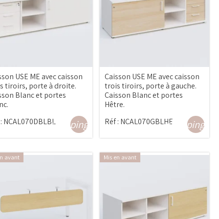
sson USE ME avec caisson
Caisson USE ME avec caisson
s tiroirs, porte à droite.
trois tiroirs, porte à gauche.
sson Blanc et portes
Caisson Blanc et portes
nc.
Hêtre.
:
NCAL070DBLBL
Réf :
NCAL070GBLHE
shopping_cart
shopping_ca
en avant
Mis en avant