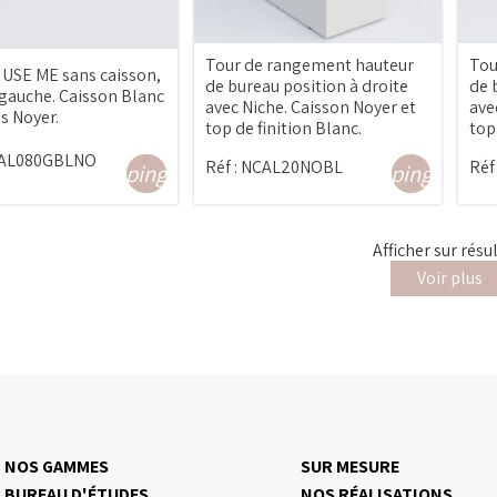
Tour de rangement hauteur
Tou
 USE ME sans caisson,
de bureau position à droite
de 
 gauche. Caisson Blanc
avec Niche. Caisson Noyer et
ave
s Noyer.
top de finition Blanc.
top
AL080GBLNO
Réf :
NCAL20NOBL
Réf 
shopping_cart
shopping_cart
Afficher
sur
résu
Voir plus
NOS GAMMES
SUR MESURE
BUREAU D'ÉTUDES
NOS RÉALISATIONS