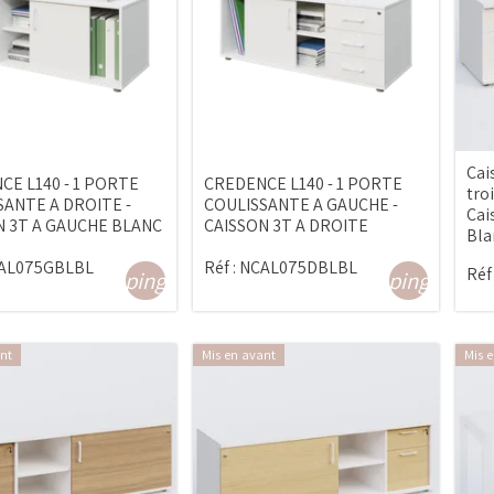
Cai
CE L140 - 1 PORTE
CREDENCE L140 - 1 PORTE
troi
SANTE A DROITE -
COULISSANTE A GAUCHE -
Cai
N 3T A GAUCHE BLANC
CAISSON 3T A DROITE
Bla
AL075GBLBL
Réf :
NCAL075DBLBL
Réf 
shopping_cart
shopping_cart
nt
Mis en avant
Mis 