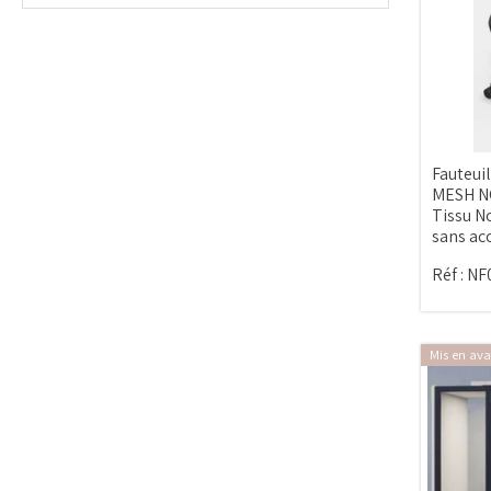
Fauteuil
MESH NO
Tissu N
sans ac
Réf :
NF
Mis en ava