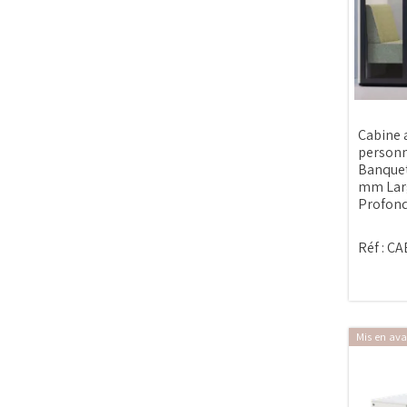
Cabine 
personn
Banquet
mm Lar
Profon
Réf :
CA
Mis en ava