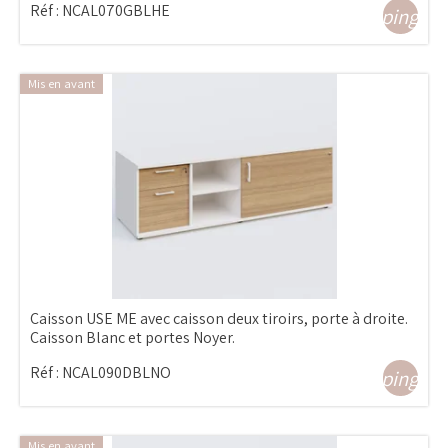
Réf :
NCAL070GBLHE
shopping_ca
Mis en avant
Caisson USE ME avec caisson deux tiroirs, porte à droite.
Caisson Blanc et portes Noyer.
Réf :
NCAL090DBLNO
shopping_ca
Mis en avant