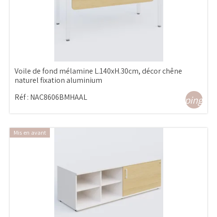
Voile de fond mélamine L.140xH.30cm, décor chêne
naturel fixation aluminium
Réf :
NAC8606BMHAAL
shopping_ca
Mis en avant