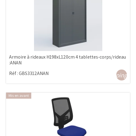
Armoire à rideaux H198xL120cm 4 tablettes-corps/rideau
:ANAN
Réf :
GBS3312ANAN
shopping_ca
Mis en avant