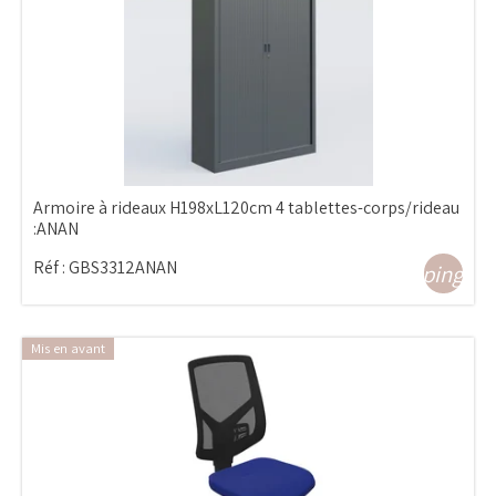
Armoire à rideaux H198xL120cm 4 tablettes-corps/rideau
:ANAN
Réf :
GBS3312ANAN
shopping_ca
Mis en avant