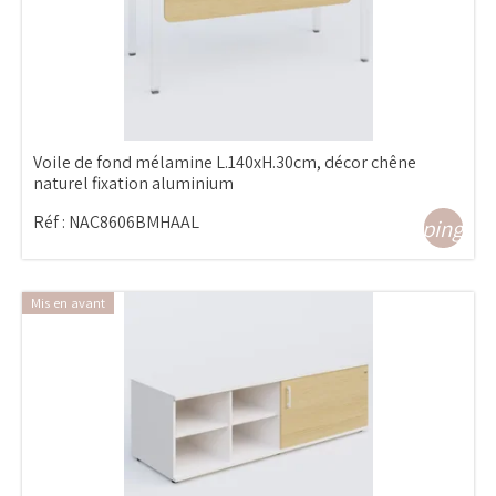
Voile de fond mélamine L.140xH.30cm, décor chêne
naturel fixation aluminium
Réf :
NAC8606BMHAAL
shopping_ca
Mis en avant