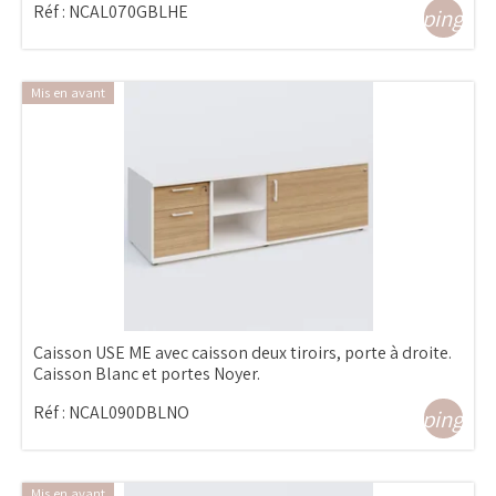
Réf :
NCAL070GBLHE
shopping_ca
Mis en avant
Caisson USE ME avec caisson deux tiroirs, porte à droite.
Caisson Blanc et portes Noyer.
Réf :
NCAL090DBLNO
shopping_ca
Mis en avant