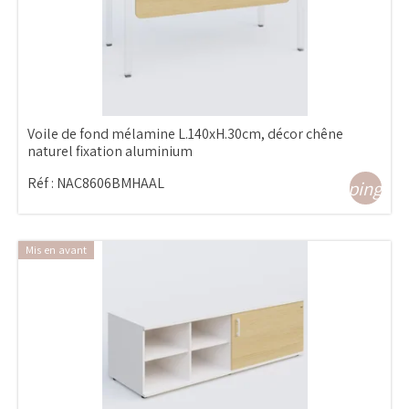
Voile de fond mélamine L.140xH.30cm, décor chêne
naturel fixation aluminium
Réf :
NAC8606BMHAAL
shopping_ca
Mis en avant