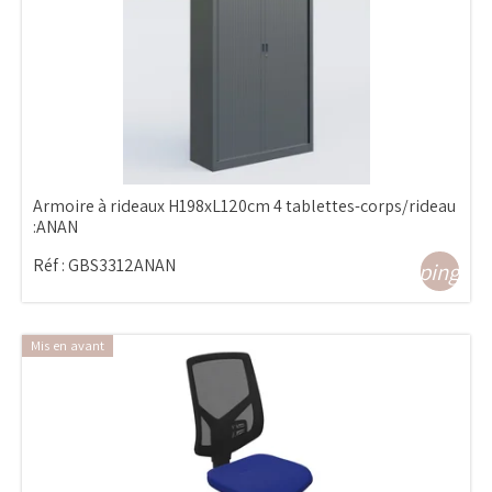
Armoire à rideaux H198xL120cm 4 tablettes-corps/rideau
:ANAN
Réf :
GBS3312ANAN
shopping_ca
Mis en avant