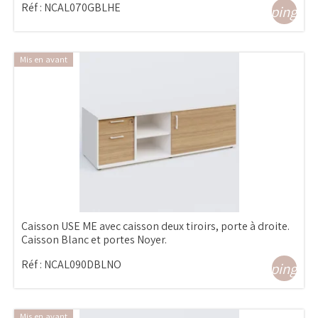
Réf :
NCAL070GBLHE
shopping_ca
Mis en avant
Caisson USE ME avec caisson deux tiroirs, porte à droite.
Caisson Blanc et portes Noyer.
Réf :
NCAL090DBLNO
shopping_ca
Mis en avant