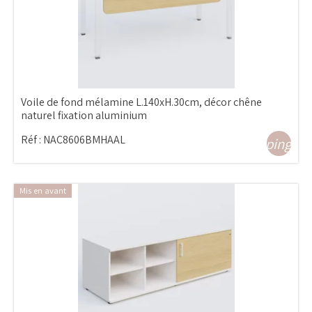
Voile de fond mélamine L.140xH.30cm, décor chêne
naturel fixation aluminium
Réf :
NAC8606BMHAAL
shopping_ca
Mis en avant