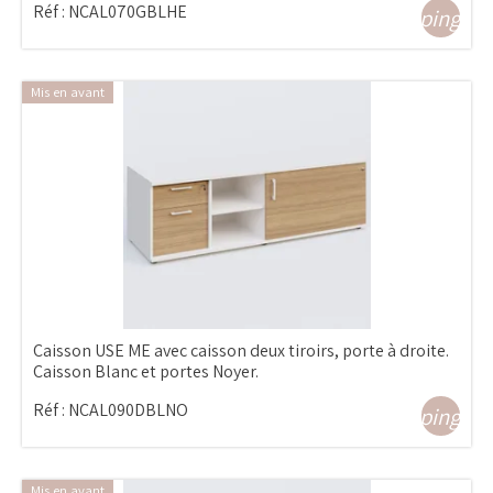
Réf :
NCAL070GBLHE
shopping_ca
Mis en avant
Caisson USE ME avec caisson deux tiroirs, porte à droite.
Caisson Blanc et portes Noyer.
Réf :
NCAL090DBLNO
shopping_ca
Mis en avant