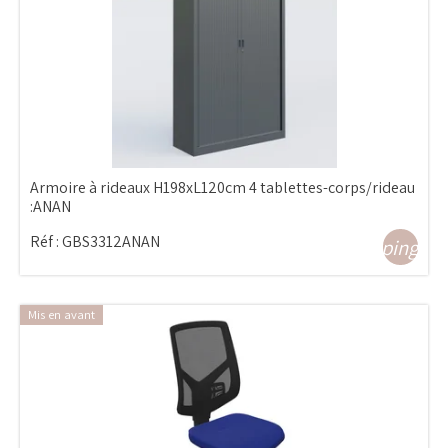
Armoire à rideaux H198xL120cm 4 tablettes-corps/rideau
:ANAN
Réf :
GBS3312ANAN
shopping_ca
Mis en avant