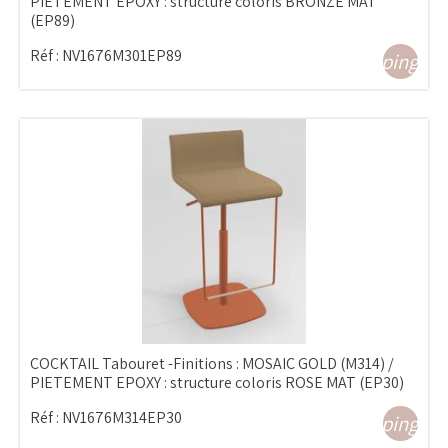
PIETEMENT EPOXY : structure coloris BRONZE MAT
(EP89)
Réf :
NV1676M301EP89
shopping_ca
COCKTAIL Tabouret -Finitions : MOSAIC GOLD (M314) /
PIETEMENT EPOXY : structure coloris ROSE MAT (EP30)
Réf :
NV1676M314EP30
shopping_ca