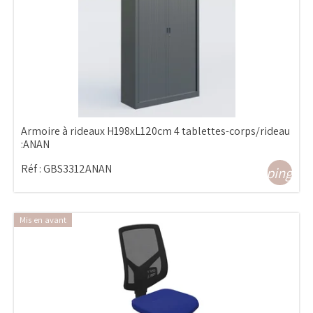
Armoire à rideaux H198xL120cm 4 tablettes-corps/rideau
:ANAN
Réf :
GBS3312ANAN
shopping_ca
Mis en avant