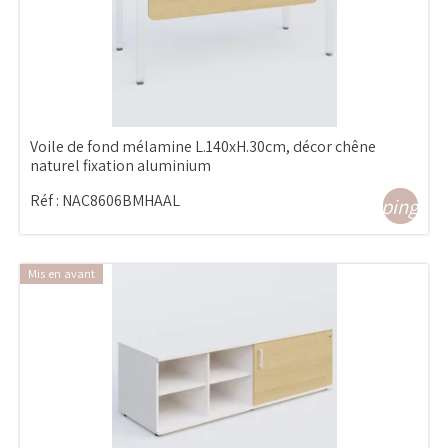
Voile de fond mélamine L.140xH.30cm, décor chêne
naturel fixation aluminium
Réf :
NAC8606BMHAAL
shopping_ca
Mis en avant