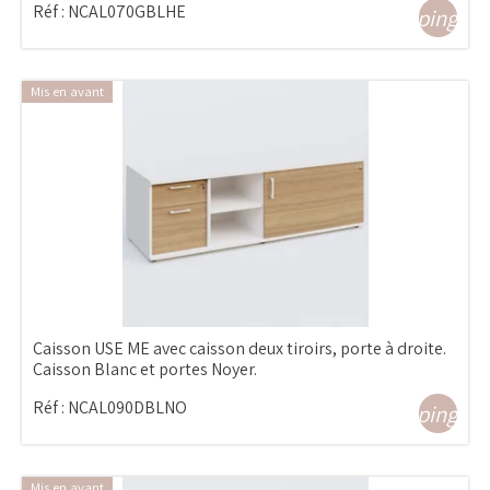
Réf :
NCAL070GBLHE
shopping_ca
Mis en avant
Caisson USE ME avec caisson deux tiroirs, porte à droite.
Caisson Blanc et portes Noyer.
Réf :
NCAL090DBLNO
shopping_ca
Mis en avant