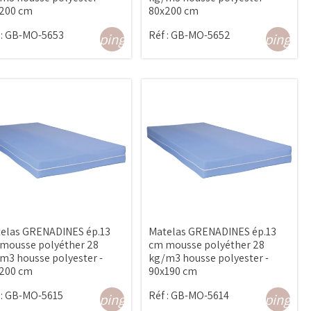
200 cm
80x200 cm
:
GB-MO-5653
Réf :
GB-MO-5652
shopping_cart
shopping_ca
elas GRENADINES ép.13
Matelas GRENADINES ép.13
mousse polyéther 28
cm mousse polyéther 28
m3 housse polyester -
kg/m3 housse polyester -
200 cm
90x190 cm
:
GB-MO-5615
Réf :
GB-MO-5614
shopping_cart
shopping_ca