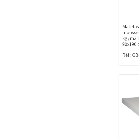
Matelas
mousse 
kg/m3 h
90x190
Réf :
GB