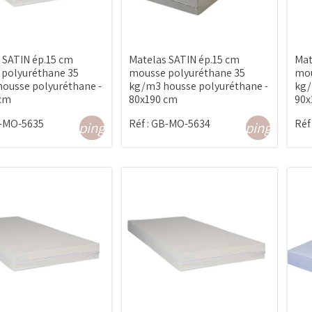
 SATIN ép.15 cm
Matelas SATIN ép.15 cm
Mat
polyuréthane 35
mousse polyuréthane 35
mou
ousse polyuréthane -
kg/m3 housse polyuréthane -
kg/
 cm
80x190 cm
90x
-MO-5635
Réf :
GB-MO-5634
Réf 
shopping_cart
shopping_cart