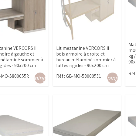
Mat
zanine VERCORS II
Lit mezzanine VERCORS II
mou
moire à gauche et
bois armoire à droite et
kg/
 mélaminé sommier à
bureau mélaminé sommier à
90x
igides - 90x200 cm
lattes rigides - 90x200 cm
Réf 
-MO-58000552
Réf :
GB-MO-58000551
shopping_cart
shopping_cart