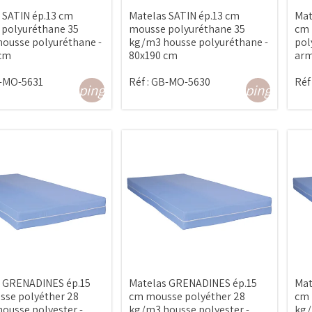
 SATIN ép.13 cm
Matelas SATIN ép.13 cm
Mat
polyuréthane 35
mousse polyuréthane 35
cm 
ousse polyuréthane -
kg/m3 housse polyuréthane -
pol
 cm
80x190 cm
arm
-MO-5631
Réf :
GB-MO-5630
Réf 
shopping_cart
shopping_cart
 GRENADINES ép.15
Matelas GRENADINES ép.15
Mat
se polyéther 28
cm mousse polyéther 28
cm 
ousse polyester -
kg/m3 housse polyester -
kg/