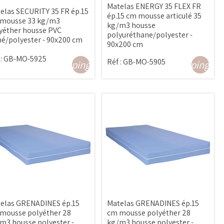
Matelas ENERGY 35 FLEX FR
elas SECURITY 35 FR ép.15
ép.15 cm mousse articulé 35
mousse 33 kg/m3
kg/m3 housse
yéther housse PVC
polyuréthane/polyester -
é/polyester - 90x200 cm
90x200 cm
:
GB-MO-5925
Réf :
GB-MO-5905
shopping_cart
shopping_ca
elas GRENADINES ép.15
Matelas GRENADINES ép.15
mousse polyéther 28
cm mousse polyéther 28
m3 housse polyester -
kg/m3 housse polyester -