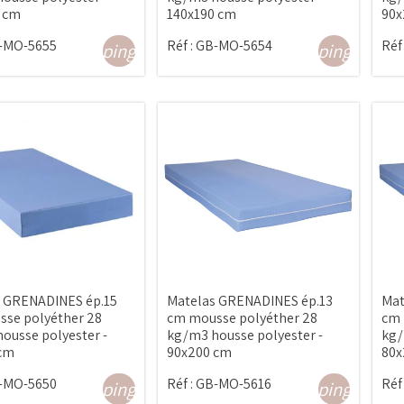
 cm
140x190 cm
90x
-MO-5655
Réf :
GB-MO-5654
Réf 
shopping_cart
shopping_cart
 GRENADINES ép.15
Matelas GRENADINES ép.13
Mat
se polyéther 28
cm mousse polyéther 28
cm 
ousse polyester -
kg/m3 housse polyester -
kg/
 cm
90x200 cm
80x
-MO-5650
Réf :
GB-MO-5616
Réf 
shopping_cart
shopping_cart