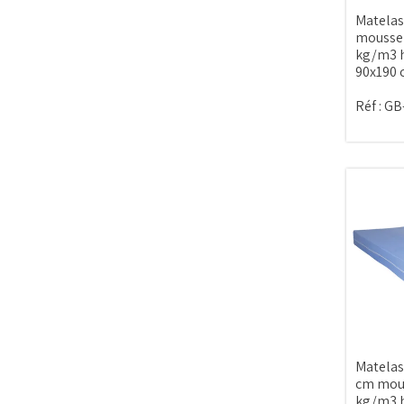
Matelas
mousse 
kg/m3 h
90x190
Réf :
GB
Matelas
cm mous
kg/m3 h