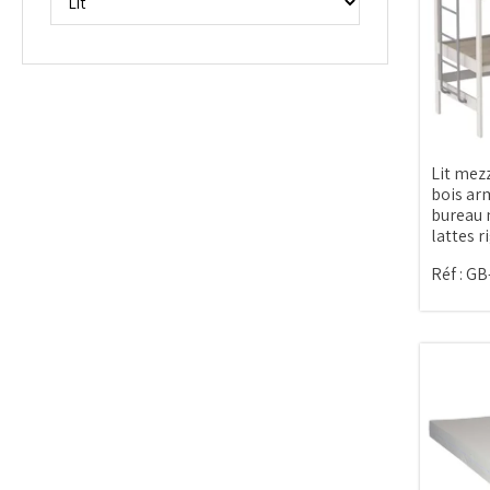
Lit mez
bois ar
bureau
lattes r
Réf :
GB