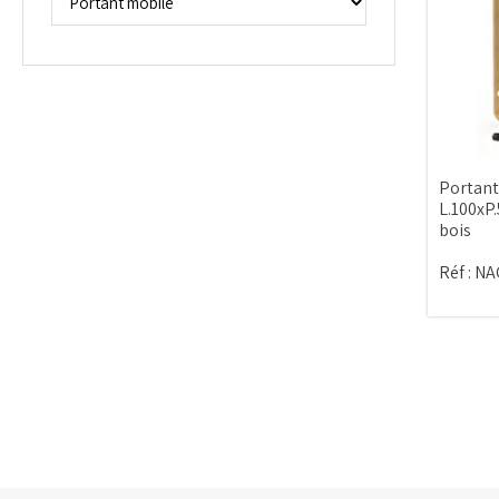
Portant
L.100xP
bois
Réf :
NA