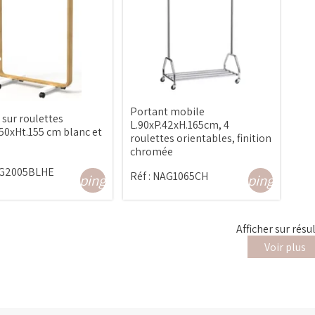
Portant mobile
 sur roulettes
L.90xP.42xH.165cm, 4
.50xHt.155 cm blanc et
roulettes orientables, finition
chromée
G2005BLHE
Réf :
NAG1065CH
shopping_cart
shopping_cart
Afficher
sur
résu
Voir plus