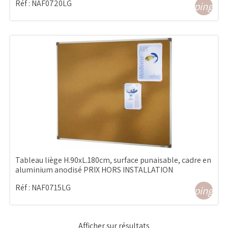
Réf :
NAF0720LG
shopping_ca
Tableau liège H.90xL.180cm, surface punaisable, cadre en
aluminium anodisé PRIX HORS INSTALLATION
Réf :
NAF0715LG
shopping_ca
Afficher
sur
résultats