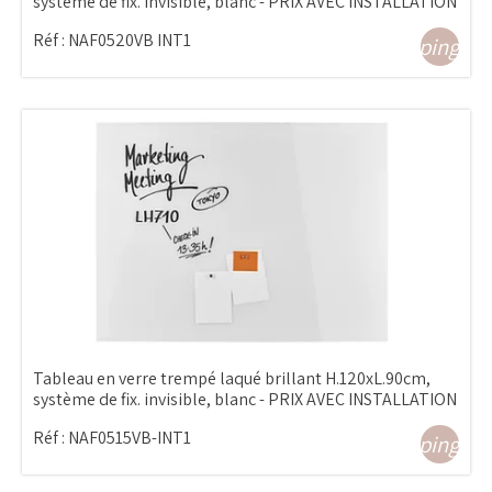
système de fix. invisible, blanc - PRIX AVEC INSTALLATION
Réf :
NAF0520VB INT1
shopping_ca
Tableau en verre trempé laqué brillant H.120xL.90cm,
système de fix. invisible, blanc - PRIX AVEC INSTALLATION
Réf :
NAF0515VB-INT1
shopping_ca