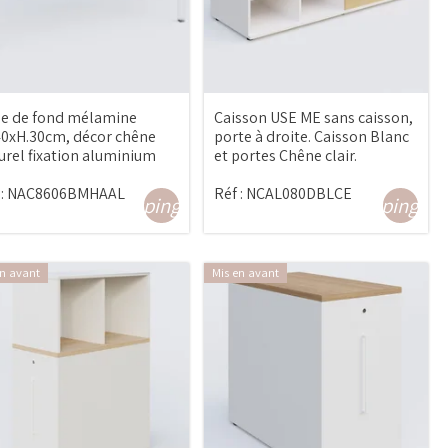
le de fond mélamine
Caisson USE ME sans caisson,
40xH.30cm, décor chêne
porte à droite. Caisson Blanc
urel fixation aluminium
et portes Chêne clair.
:
NAC8606BMHAAL
Réf :
NCAL080DBLCE
shopping_cart
shopping_ca
en avant
Mis en avant