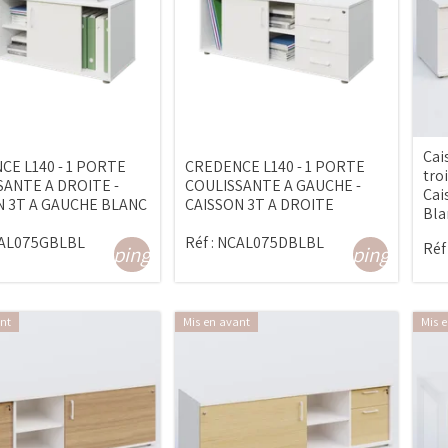
Cai
CE L140 - 1 PORTE
CREDENCE L140 - 1 PORTE
troi
SANTE A DROITE -
COULISSANTE A GAUCHE -
Cai
N 3T A GAUCHE BLANC
CAISSON 3T A DROITE
Bla
AL075GBLBL
Réf :
NCAL075DBLBL
Réf 
shopping_cart
shopping_cart
nt
Mis en avant
Mis 