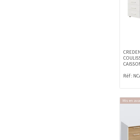
CREDEN
COULIS
CAISSO
Réf :
NC
Mis en ava