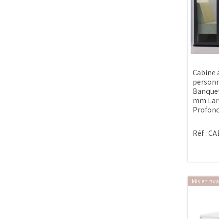
Cabine 
personn
Banquet
mm Lar
Profon
Réf :
CA
Mis en ava