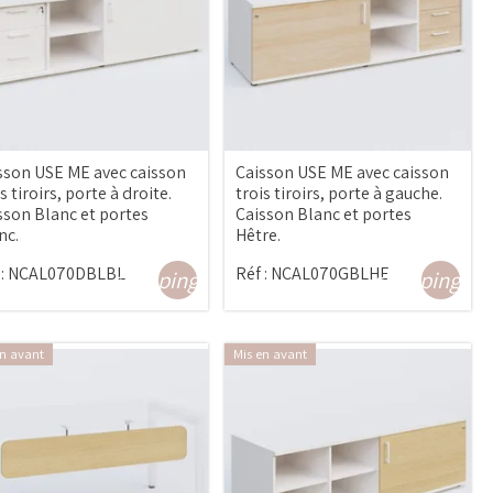
sson USE ME avec caisson
Caisson USE ME avec caisson
s tiroirs, porte à droite.
trois tiroirs, porte à gauche.
sson Blanc et portes
Caisson Blanc et portes
nc.
Hêtre.
:
NCAL070DBLBL
Réf :
NCAL070GBLHE
shopping_cart
shopping_ca
en avant
Mis en avant