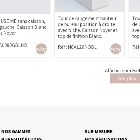
Tour de rangement hauteur
Tou
 USE ME sans caisson,
de bureau position à droite
de 
 gauche. Caisson Blanc
avec Niche. Caisson Noyer et
ave
s Noyer.
top de finition Blanc.
top
AL080GBLNO
Réf :
NCAL20NOBL
Réf 
shopping_cart
shopping_cart
Afficher
sur
résu
Voir plus
NOS GAMMES
SUR MESURE
BUREAU D'ÉTUDES
NOS RÉALISATIONS