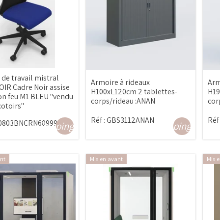
 de travail mistral
Armoire à rideaux
Arm
IR Cadre Noir assise
H100xL120cm 2 tablettes-
H19
on feu M1 BLEU "vendu
corps/rideau :ANAN
cor
cotoirs"
Réf :
GBS3112ANAN
Réf 
0803BNCRN60999
shopping_cart
shopping_cart
nt
Mis en avant
Mis 