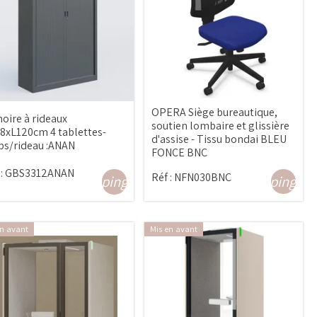
OPERA Siège bureautique,
oire à rideaux
soutien lombaire et glissière
8xL120cm 4 tablettes-
d'assise - Tissu bondai BLEU
ps/rideau :ANAN
FONCE BNC
:
GBS3312ANAN
Réf :
NFN030BNC
shopping_ca
shopping_cart
en avant
Mis en avant