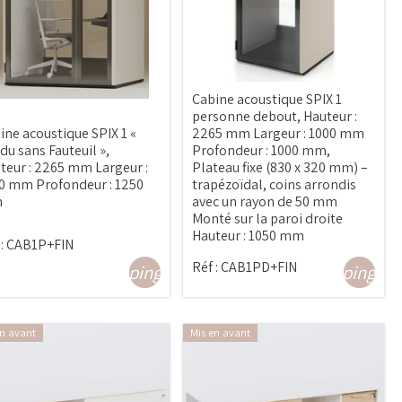
Cabine acoustique SPIX 1
personne debout, Hauteur :
ine acoustique SPIX 1 «
2265 mm Largeur : 1000 mm
du sans Fauteuil »,
Profondeur : 1000 mm,
teur : 2265 mm Largeur :
Plateau fixe (830 x 320 mm) –
0 mm Profondeur : 1250
trapézoïdal, coins arrondis
m
avec un rayon de 50 mm
Monté sur la paroi droite
Hauteur : 1050 mm
:
CAB1P+FIN
Réf :
CAB1PD+FIN
shopping_cart
shopping_ca
en avant
Mis en avant