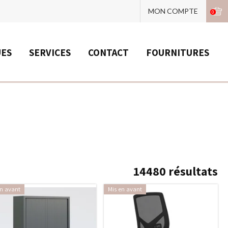
MON COMPTE
0
UES
SERVICES
CONTACT
FOURNITURES
14480
résultats
en avant
Mis en avant