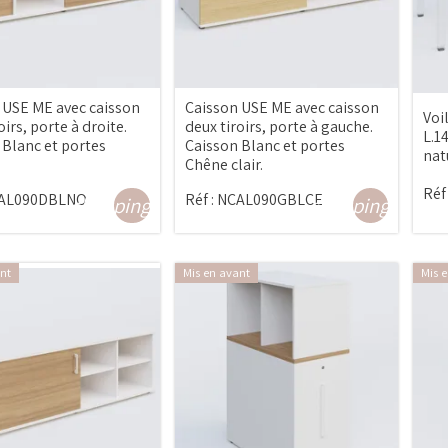
 USE ME avec caisson
Caisson USE ME avec caisson
Voi
oirs, porte à droite.
deux tiroirs, porte à gauche.
L.1
 Blanc et portes
Caisson Blanc et portes
nat
Chêne clair.
Réf 
AL090DBLNO
Réf :
NCAL090GBLCE
shopping_cart
shopping_cart
nt
Mis en avant
Mis 