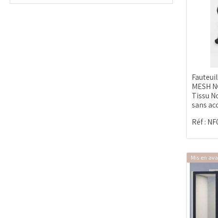
Fauteuil
MESH NO
Tissu N
sans ac
Réf :
NF
Mis en ava