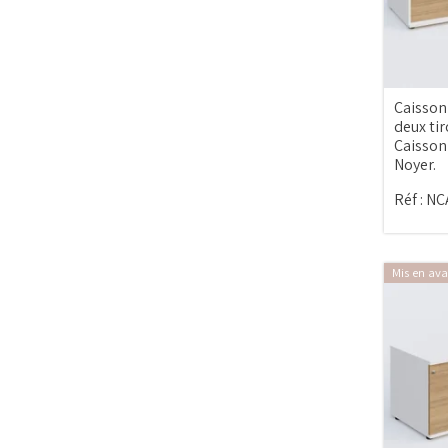
Caisson
deux tir
Caisson
Noyer.
Réf :
NC
Mis en ava