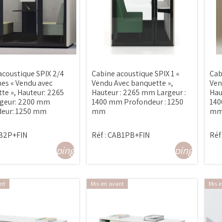
acoustique SPIX 2/4
Cabine acoustique SPIX 1 «
Cab
es « Vendu avec
Vendu Avec banquette »,
Ven
te », Hauteur: 2265
Hauteur : 2265 mm Largeur :
Hau
geur: 2200 mm
1400 mm Profondeur : 1250
140
deur: 1250 mm
mm
m
B2P+FIN
Réf :
CAB1PB+FIN
Réf 
shopping_cart
shopping_cart
nt
Mis en avant
Mis 