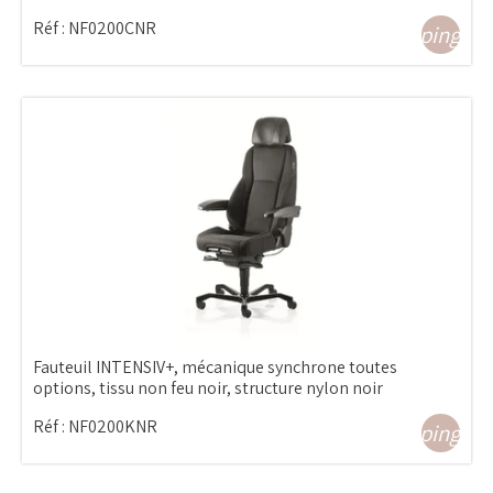
Réf :
NF0200CNR
shopping_ca
Fauteuil INTENSIV+, mécanique synchrone toutes
options, tissu non feu noir, structure nylon noir
Réf :
NF0200KNR
shopping_ca