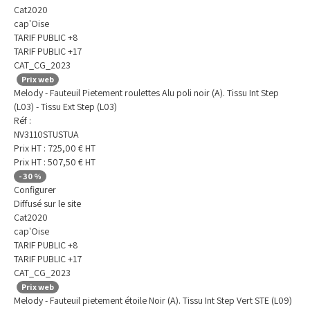
Cat2020
cap'Oise
TARIF PUBLIC +8
TARIF PUBLIC +17
CAT_CG_2023
Prix web
Melody - Fauteuil Pietement roulettes Alu poli noir (A). Tissu Int Step
(L03) - Tissu Ext Step (L03)
Réf :
NV3110STUSTUA
Prix HT :
725,00
€
HT
Prix HT :
507,50
€
HT
-
30
%
Configurer
Diffusé sur le site
Cat2020
cap'Oise
TARIF PUBLIC +8
TARIF PUBLIC +17
CAT_CG_2023
Prix web
Melody - Fauteuil pietement étoile Noir (A). Tissu Int Step Vert STE (L09)