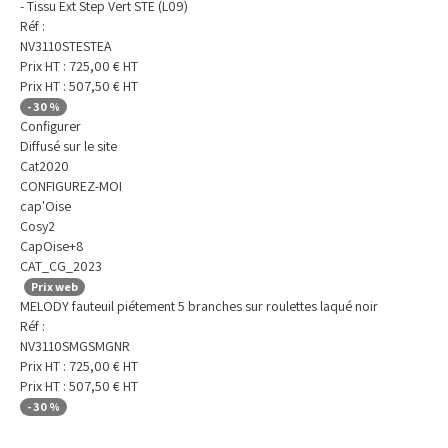
- Tissu Ext Step Vert STE (L09)
Réf :
NV3110STESTEA
Prix HT :
725,00
€
HT
Prix HT :
507,50
€
HT
-
30
%
Configurer
Diffusé sur le site
Cat2020
CONFIGUREZ-MOI
cap'Oise
Cosy2
CapOise+8
CAT_CG_2023
Prix web
MELODY fauteuil piétement 5 branches sur roulettes laqué noir
Réf :
NV3110SMGSMGNR
Prix HT :
725,00
€
HT
Prix HT :
507,50
€
HT
-
30
%