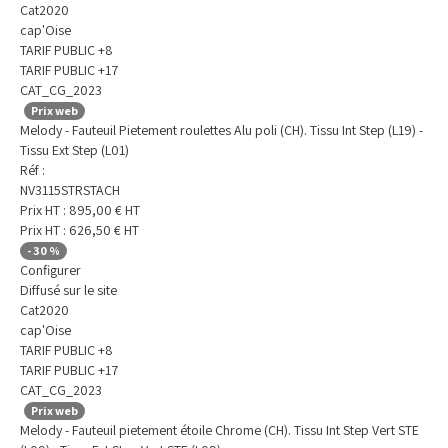
Cat2020
cap'Oise
TARIF PUBLIC +8
TARIF PUBLIC +17
CAT_CG_2023
Prix web
Melody - Fauteuil Pietement roulettes Alu poli (CH). Tissu Int Step (L19) -
Tissu Ext Step (L01)
Réf :
NV3115STRSTACH
Prix HT :
895,00
€
HT
Prix HT :
626,50
€
HT
-
30
%
Configurer
Diffusé sur le site
Cat2020
cap'Oise
TARIF PUBLIC +8
TARIF PUBLIC +17
CAT_CG_2023
Prix web
Melody - Fauteuil pietement étoile Chrome (CH). Tissu Int Step Vert STE