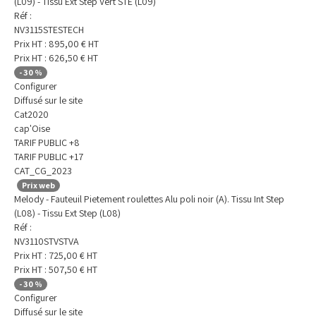
(L09) - Tissu Ext Step Vert STE (L09)
Réf :
NV3115STESTECH
Prix HT :
895,00
€
HT
Prix HT :
626,50
€
HT
-
30
%
Configurer
Diffusé sur le site
Cat2020
cap'Oise
TARIF PUBLIC +8
TARIF PUBLIC +17
CAT_CG_2023
Prix web
Melody - Fauteuil Pietement roulettes Alu poli noir (A). Tissu Int Step
(L08) - Tissu Ext Step (L08)
Réf :
NV3110STVSTVA
Prix HT :
725,00
€
HT
Prix HT :
507,50
€
HT
-
30
%
Configurer
Diffusé sur le site