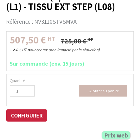
(L1) - TISSU EXT STEP (L08)
Référence :
NV3110STVSMVA
507,50
€
HT
725,00
€
HT
+
2.6
€
HT pour ecotax (non impacté par la réduction)
Sur commande (env. 15 jours)
Quantité
Ajouter au panier
CONFIGURER
Prix web