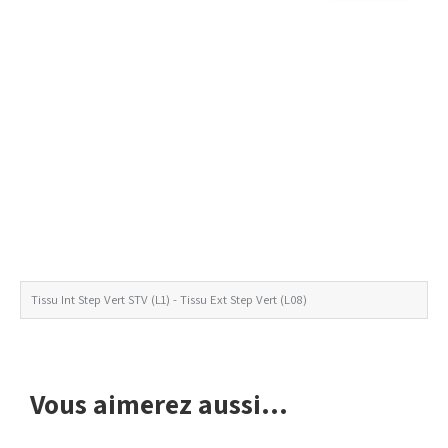
Tissu Int Step Vert STV (L1) - Tissu Ext Step Vert (L08)
Avis de non-responsabilité concernant les couleurs
Vous aimerez aussi...