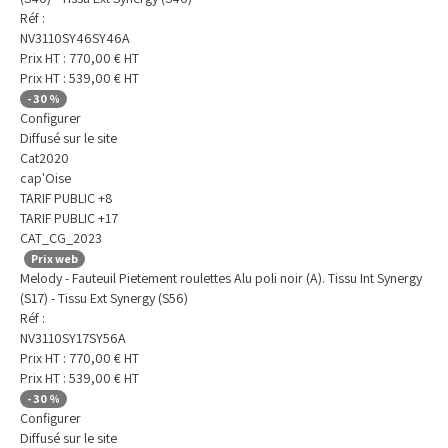
Réf :
NV3110SY46SY46A
Prix HT :
770,00
€
HT
Prix HT :
539,00
€
HT
-
30
%
Configurer
Diffusé sur le site
Cat2020
cap'Oise
TARIF PUBLIC +8
TARIF PUBLIC +17
CAT_CG_2023
Prix web
Melody - Fauteuil Pietement roulettes Alu poli noir (A). Tissu Int Synergy
(S17) - Tissu Ext Synergy (S56)
Réf :
NV3110SY17SY56A
Prix HT :
770,00
€
HT
Prix HT :
539,00
€
HT
-
30
%
Configurer
Diffusé sur le site