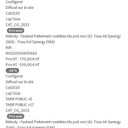
Configurer
Diffusé sur le site
Cat2020
cap'Oise
CAT_CG_2023
Prix web
Melody - Fauteuil Pietement roulettes Alu poli noir (A). Tissu Int Synergy
(S68) - Tissu Ext Synergy (S68)
Réf :
NV3110SY68SY68A
Prix HT :
770,00
€
HT
Prix HT :
539,00
€
HT
-
30
%
Configurer
Diffusé sur le site
Cat2020
cap'Oise
TARIF PUBLIC +8
TARIF PUBLIC +17
CAT_CG_2023
Prix web
Melody - Fauteuil Pietement roulettes Alu poli noir (A). Tissu Int Synergy
(S46) - Tissu Ext Synergy (S46)