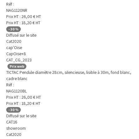
Réf :
NAG1120NR
Prix HT :
26,00
€
HT
Prix HT :
18,20
€
HT
-
30
%
Diffusé sur le site
Cat2020
cap'Oise
CapOise+8
CAT_CG_2023
Prix web
TICTAC Pendule diamètre 28cm, silencieuse, lisible à 30m, fond blanc,
cadre blanc
Réf :
NAG1120BL
Prix HT :
26,00
€
HT
Prix HT :
18,20
€
HT
-
30
%
Diffusé sur le site
CAT16
showroom
Cat2020