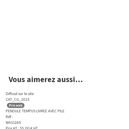
Avis de non-responsabilité concernant les couleurs
Vous aimerez aussi...
Diffusé sur le site
CAT_CG_2023
Prix web
PENDULE TEMPUS LIVREE AVEC PILE
Réf :
NAG1160
Prix HT :
55,00
€
HT