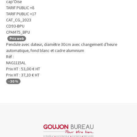
cap'Oise
TARIF PUBLIC +8
TARIF PUBLIC +17
CAT_CG_2023
CD93-BPU
CPAM75_BPU
Prix web
Pendule avec dateur, diamètre 30cm avec changement d'heure
automatique, fond blanc et cadre aluminium
Réf :
NAG1115AL
Prix HT :
53,00
€
HT
Prix HT :
37,10
€
HT
-
30
%