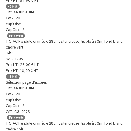
Prix HT :
54,60
€
HT
-
30
%
Diffusé sur le site
Cat2020
cap'Oise
CapOise+8
Prix web
TICTAC Pendule diamètre 28cm, silencieuse, lisible à 30m, fond blanc,
cadre vert
Réf :
NAG1120VT
Prix HT :
26,00
€
HT
Prix HT :
18,20
€
HT
-
30
%
Sélection page d'accueil
Diffusé sur le site
Cat2020
cap'Oise
CapOise+8
CAT_CG_2023
Prix web
TICTAC Pendule diamètre 28cm, silencieuse, lisible à 30m, fond blanc,
cadre noir