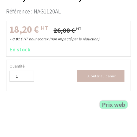
Référence :
NAG1120AL
18,20
€
HT
26,00
€
HT
+
0.01
€
HT pour ecotax (non impacté par la réduction)
En stock
Quantité
Ajouter au panier
Prix web