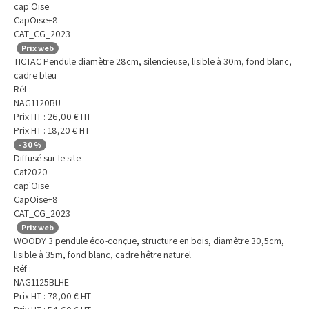
cap'Oise
CapOise+8
CAT_CG_2023
Prix web
TICTAC Pendule diamètre 28cm, silencieuse, lisible à 30m, fond blanc,
cadre bleu
Réf :
NAG1120BU
Prix HT :
26,00
€
HT
Prix HT :
18,20
€
HT
-
30
%
Diffusé sur le site
Cat2020
cap'Oise
CapOise+8
CAT_CG_2023
Prix web
WOODY 3 pendule éco-conçue, structure en bois, diamètre 30,5cm,
lisible à 35m, fond blanc, cadre hêtre naturel
Réf :
NAG1125BLHE
Prix HT :
78,00
€
HT