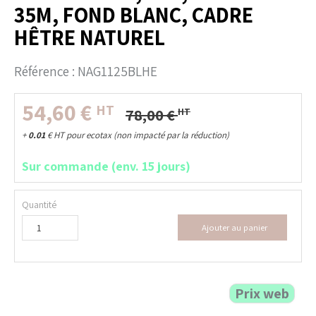
35M, FOND BLANC, CADRE
HÊTRE NATUREL
Référence :
NAG1125BLHE
54,60
€
HT
78,00
€
HT
+
0.01
€
HT pour ecotax (non impacté par la réduction)
Sur commande (env. 15 jours)
Quantité
Ajouter au panier
Prix web