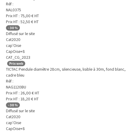
Réf :
NAL0375
Prix HT :
75,00
€
HT
Prix HT :
52,50
€
HT
-
30
%
Diffusé sur le site
Cat2020
cap'Oise
CapOise+8
CAT_CG_2023
Prix web
TICTAC Pendule diamètre 28cm, silencieuse, lisible à 30m, fond blanc,
cadre bleu
Réf :
NAG1120BU
Prix HT :
26,00
€
HT
Prix HT :
18,20
€
HT
-
30
%
Diffusé sur le site
Cat2020
cap'Oise
CapOise+8