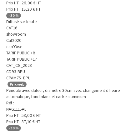
Prix HT :
26,00
€
HT
Prix HT :
18,20
€
HT
-
30
%
Diffusé sur le site
CAT16
showroom
Cat2020
cap'Oise
TARIF PUBLIC +8
TARIF PUBLIC +17
CAT_CG_2023
CD93-BPU
CPAM75_BPU
Prix web
Pendule avec dateur, diamètre 30cm avec changement d'heure
automatique, fond blanc et cadre aluminium
Réf :
NAG1115AL
Prix HT :
53,00
€
HT
Prix HT :
37,10
€
HT
-
30
%