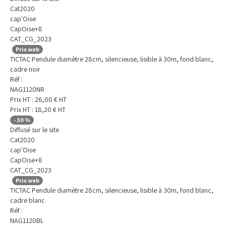
Cat2020
cap'Oise
CapOise+8
CAT_CG_2023
Prix web
TICTAC Pendule diamètre 28cm, silencieuse, lisible à 30m, fond blanc,
cadre noir
Réf :
NAG1120NR
Prix HT :
26,00
€
HT
Prix HT :
18,20
€
HT
-
30
%
Diffusé sur le site
Cat2020
cap'Oise
CapOise+8
CAT_CG_2023
Prix web
TICTAC Pendule diamètre 28cm, silencieuse, lisible à 30m, fond blanc,
cadre blanc
Réf :
NAG1120BL