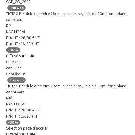
CAT_CG_2023
Prix web
TICTAC Pendule diamètre 28cm, silencieuse, lisible à 30m, fond blanc,
cadre alu
Réf :
NAG1120AL
Prix HT :
26,00
€
HT
Prix HT :
18,20
€
HT
-
30
%
Diffusé sur le site
Cat2020
cap'Oise
CapOise+8
Prix web
TICTAC Pendule diamètre 28cm, silencieuse, lisible à 30m, fond blanc,
cadre vert
Réf :
NAG1120VT
Prix HT :
26,00
€
HT
Prix HT :
18,20
€
HT
-
30
%
Sélection page d'accueil
Diffusé sur le site